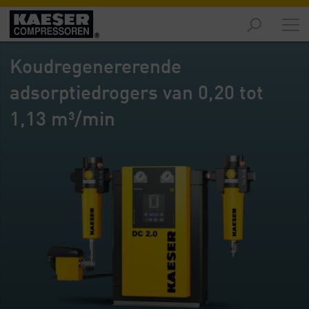
Producten
-
Koudregenererende
Overzicht
adsorptiedrogers van 0,20 tot
Oplossingen
-
1,13 m³/min
Overzicht
Service
-
Overzicht
Bedrijf
-
Overzicht