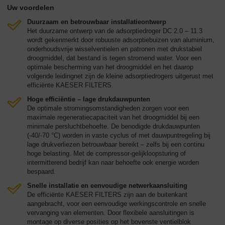
Uw voordelen
Duurzaam en betrouwbaar installatieontwerp
Het duurzame ontwerp van de adsorptiedroger DC 2.0 – 11.3
wordt gekenmerkt door robuuste adsorptiebuizen van aluminium,
onderhoudsvrije wisselventielen en patronen met drukstabiel
droogmiddel, dat bestand is tegen stromend water. Voor een
optimale bescherming van het droogmiddel en het daarop
volgende leidingnet zijn de kleine adsorptiedrogers uitgerust met
efficiënte KAESER FILTERS.
Hoge efficiëntie – lage drukdauwpunten
De optimale stromingsomstandigheden zorgen voor een
maximale regeneratiecapaciteit van het droogmiddel bij een
minimale persluchtbehoefte. De benodigde drukdauwpunten
(-40/-70 °C) worden in vaste cyclus of met dauwpuntregeling bij
lage drukverliezen betrouwbaar bereikt – zelfs bij een continu
hoge belasting. Met de compressor-gelijkloopsturing of
intermitterend bedrijf kan naar behoefte ook energie worden
bespaard.
Snelle installatie en eenvoudige netwerkaansluiting
De efficiënte KAESER FILTERS zijn aan de buitenkant
aangebracht, voor een eenvoudige werkingscontrole en snelle
vervanging van elementen. Door flexibele aansluitingen is
montage op diverse posities op het bovenste ventielblok