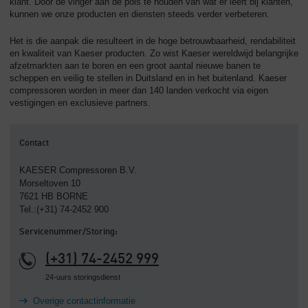
klant. Door de vinger aan de pols te houden van wat er leeft bij klanten,
kunnen we onze producten en diensten steeds verder verbeteren.
Het is die aanpak die resulteert in de hoge betrouwbaarheid, rendabiliteit
en kwaliteit van Kaeser producten. Zo wist Kaeser wereldwijd belangrijke
afzetmarkten aan te boren en een groot aantal nieuwe banen te
scheppen en veilig te stellen in Duitsland en in het buitenland. Kaeser
compressoren worden in meer dan 140 landen verkocht via eigen
vestigingen en exclusieve partners.
Contact
KAESER Compressoren B.V.
Morseltoven 10
7621 HB BORNE
Tel.:(+31) 74-2452 900
Servicenummer/Storing:
(+31) 74-2452 999
24-uurs storingsdienst
Overige contactinformatie