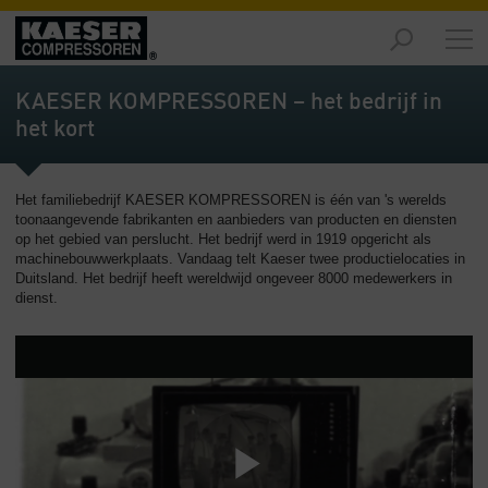
Producten
-
KAESER KOMPRESSOREN – het bedrijf in
Overzicht
het kort
Oplossingen
-
Het familiebedrijf KAESER KOMPRESSOREN is één van 's werelds
Overzicht
toonaangevende fabrikanten en aanbieders van producten en diensten
op het gebied van perslucht. Het bedrijf werd in 1919 opgericht als
Service
machinebouwwerkplaats. Vandaag telt Kaeser twee productielocaties in
-
Duitsland. Het bedrijf heeft wereldwijd ongeveer 8000 medewerkers in
Overzicht
dienst.
Bedrijf
-
Overzicht