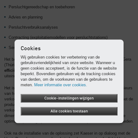
Persluchtgereedschap en toebehoren
Advies en planning
Persluchtverbruiksanalyses
Contracting (exploitatiemodellen voor persluchtstations)
Service
Cookies
Wij gebruiken cookies ter verbetering van de
Het bedrijf produceert zijn producten in Coburg (Noord-Beieren) en Gera
gebruiksvriendelijkheid van onze website. Wanneer u
(Thüringen). Ze blinken vooral uit in
betrouwbaarheid,
energie-
geen cookies accepteert, is de functie van de website
efficiëntie, rendabiliteit
en
onderhoudsgemak
. Zo maken ze het
beperkt. Bovendien gebruiken wij de tracking cookies
uiteindelijke doel van Kaeser waar:
maximale klanttevredenheid
.
van derden, om de voorkeuren van de gebruikers te
meten.
Meer informatie over cookies.
Het is een teamprestatie waaraan niet alleen de ontwikkelingsingenieurs
van het bedrijf bijdragen maar ook de servicemedewerkers en
Cookie-instellingen wijzigen
verkoopingenieurs. Zo regelen onze servicemedewerkers parallel met de
productontwikkeling de logistiek voor wisselstukken. Onze
verkoopingenieurs adviseren klanten over de best mogelijke
Alle cookies toestaan
dimensionering en uitrusting van de installaties. Zij vinden voor u de
optimale oplossing op maat van uw locatie en productieomstandigheden.
Ook na de installatie van de oplossing zet Kaeser in op dialoog met de