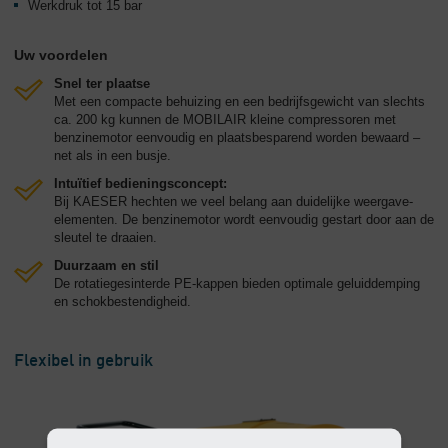
Werkdruk tot 15 bar
Uw voordelen
Snel ter plaatse
Met een compacte behuizing en een bedrijfsgewicht van slechts
ca. 200 kg kunnen de MOBILAIR kleine compressoren met
benzinemotor eenvoudig en plaatsbesparend worden bewaard –
net als in een busje.
Intuïtief bedieningsconcept:
Bij KAESER hechten we veel belang aan duidelijke weergave-
elementen. De benzinemotor wordt eenvoudig gestart door aan de
sleutel te draaien.
Duurzaam en stil
De rotatiegesinterde PE-kappen bieden optimale geluiddemping
en schokbestendigheid.
Flexibel in gebruik