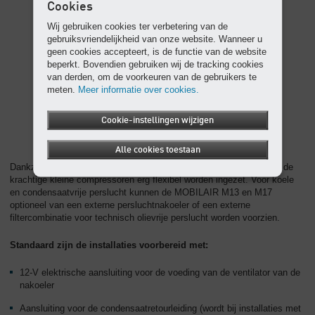
Cookies
Wij gebruiken cookies ter verbetering van de
gebruiksvriendelijkheid van onze website. Wanneer u
geen cookies accepteert, is de functie van de website
beperkt. Bovendien gebruiken wij de tracking cookies
van derden, om de voorkeuren van de gebruikers te
meten.
Meer informatie over cookies.
Cookie-instellingen wijzigen
Alle cookies toestaan
Dankzij de uiteenlopende opties voor persluchtbehandeling kunnen de
krachtige kleine compressoren erg flexibel worden ingezet. Voor koele
en condensaatvrije perslucht kunnen de MOBILAIR M13 en M17
optioneel van een externe persluchtnakoeler of een externe
filtercombinatie voor technisch olievrije perslucht worden voorzien.
Standaard zijn de installaties voorbereid met:
12-V elektrische aansluiting voor de voeding van de ventilator van de
nakoeler
Aansluiting voor de condensaatretourleiding (wordt bij installaties met