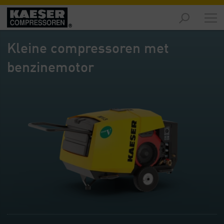
Producten
-
Kleine compressoren met
Overzicht
benzinemotor
Oplossingen
-
Overzicht
Service
-
Overzicht
Bedrijf
-
Overzicht