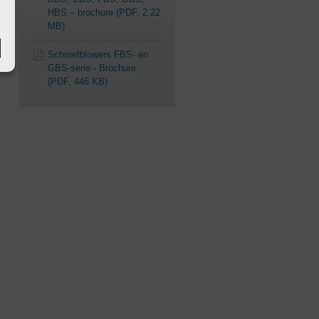
HBS – brochure
(PDF, 2.22
MB)
Schroefblowers FBS- en
GBS-serie - Brochure
(PDF, 446 KB)