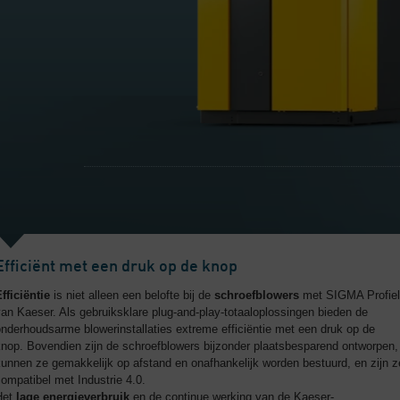
Efficiënt met een druk op de knop
fficiëntie
is niet alleen een belofte bij de
schroefblowers
met SIGMA Profiel
an Kaeser. Als gebruiksklare plug-and-play-totaaloplossingen bieden de
nderhoudsarme blowerinstallaties extreme efficiëntie met een druk op de
knop. Bovendien zijn de schroefblowers bijzonder plaatsbesparend ontworpen,
unnen ze gemakkelijk op afstand en onafhankelijk worden bestuurd, en zijn z
ompatibel met Industrie 4.0.
Het
lage energieverbruik
en de continue werking van de Kaeser-