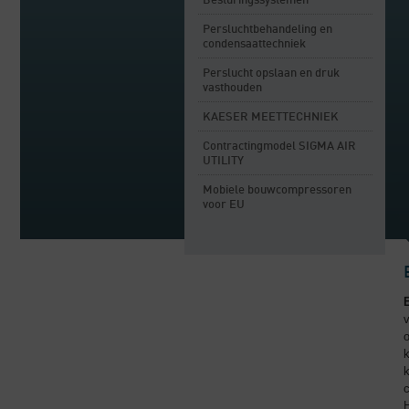
Besturingssystemen
Persluchtbehandeling en
condensaattechniek
Perslucht opslaan en druk
vasthouden
KAESER MEETTECHNIEK
Contractingmodel SIGMA AIR
UTILITY
Mobiele bouwcompressoren
voor EU
E
v
o
k
c