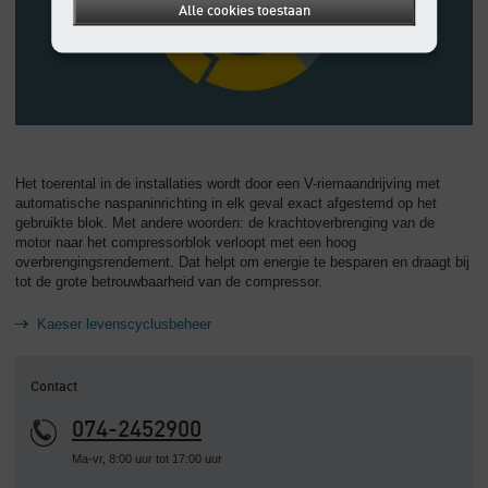
Alle cookies toestaan
Het toerental in de installaties wordt door een V-riemaandrijving met
automatische naspaninrichting in elk geval exact afgestemd op het
gebruikte blok. Met andere woorden: de krachtoverbrenging van de
motor naar het compressorblok verloopt met een hoog
overbrengingsrendement. Dat helpt om energie te besparen en draagt bij
tot de grote betrouwbaarheid van de compressor.
Kaeser levenscyclusbeheer
Contact
074-2452900
Ma-vr, 8:00 uur tot 17:00 uur