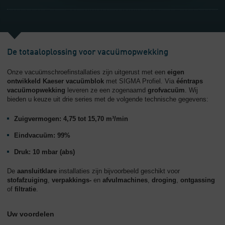
De totaaloplossing voor vacuümopwekking
Onze vacuümschroefinstallaties zijn uitgerust met een
eigen
ontwikkeld Kaeser vacuümblok
met SIGMA Profiel. Via
ééntraps
vacuümopwekking
leveren ze een zogenaamd
grofvacuüm
. Wij
bieden u keuze uit drie series met de volgende technische gegevens:
Zuigvermogen: 4,75 tot 15,70 m³/min
Eindvacuüm: 99%
Druk: 10 mbar (abs)
De
aansluitklare
installaties zijn bijvoorbeeld geschikt voor
stofafzuiging
,
verpakkings-
en
afvulmachines
,
droging
,
ontgassing
of
filtratie
.
Uw voordelen