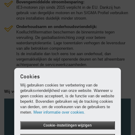
Bovengemiddelde stroombesparing:
IE3-motoren zijn sinds 2015 verplicht in de EU. Dankzij hun
gebruik van dergelijke motoren en hun SIGMA Profiel verbruiken
onze installaties duidelijk minder stroom.
Onderhoudsarm en onderhoudsvriendelijk:
Koelluchtfiltermatten beschermen de binnenruimte tegen
vervuiling. De gasballastinrichting zorgt voor betere
waterdamptolerantie. Lage toerentalen verhogen de levensduur
van alle betrokken componenten.
Is de installatie dan toch eens toe aan onderhoud, dan
vergemakkelijken de wijd openende deuren en het afneembare
achterpaneel de servicewerkzaamheden.
Cookies
Wij gebruiken cookies ter verbetering van de
gebruiksvriendelijkheid van onze website. Wanneer u
Wij verlagen uw lopende kosten!
geen cookies accepteert, is de functie van de website
beperkt. Bovendien gebruiken wij de tracking cookies
van derden, om de voorkeuren van de gebruikers te
meten.
Meer informatie over cookies.
Cookie-instellingen wijzigen