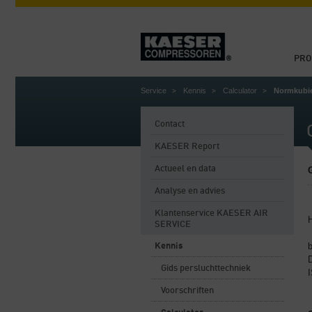
PRO
Service
Kennis
Calculator
Normkubie
Contact
KAESER Report
Actueel en data
Analyse en advies
Klantenservice KAESER AIR
SERVICE
b
Kennis
D
Gids persluchttechniek
Voorschriften