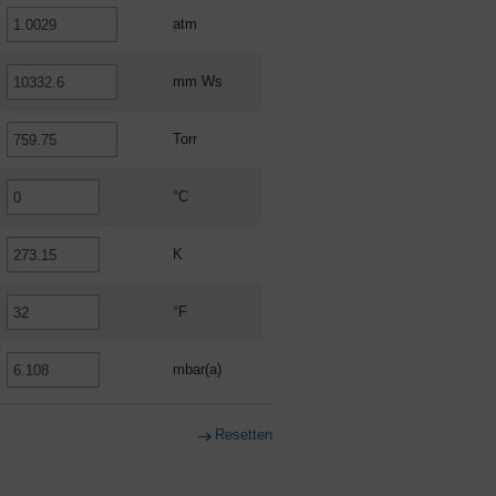
atm
mm Ws
Torr
°C
K
°F
mbar(a)