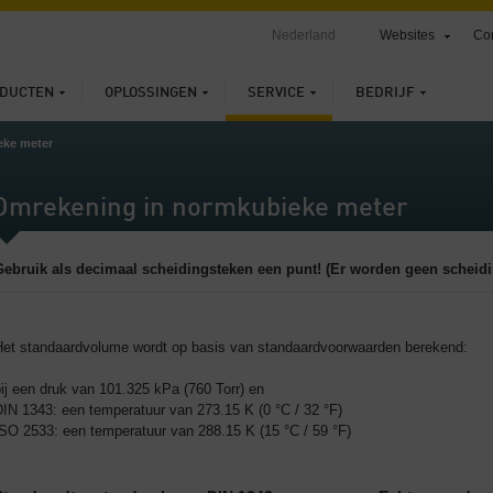
Nederland
Websites
Con
DUCTEN
OPLOSSINGEN
SERVICE
BEDRIJF
ke meter
Omrekening in normkubieke meter
Gebruik als decimaal scheidingsteken een punt! (Er worden geen scheidi
Het standaardvolume wordt op basis van standaardvoorwaarden berekend:
ij een druk van 101.325 kPa (760 Torr) en
IN 1343: een temperatuur van 273.15 K (0 °C / 32 °F)
ISO 2533: een temperatuur van 288.15 K (15 °C / 59 °F)