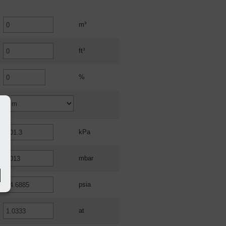
m³
ft³
%
kPa
mbar
psia
at