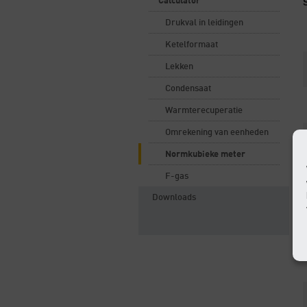
Calculator
Drukval in leidingen
Ketelformaat
Lekken
Condensaat
Warmterecuperatie
Omrekening van eenheden
Normkubieke meter
F-gas
Downloads