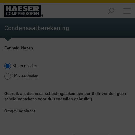
Producten
-
Condensaatberekening
Overzicht
Oplossingen
Eenheid kiezen
-
Overzicht
SI - eenheden
Service
-
US - eenheden
Overzicht
Bedrijf
Gebruik als decimaal scheidingsteken een punt! (Er worden geen
scheidingstekens voor duizendtallen gebruikt.)
-
Overzicht
Omgevingslucht