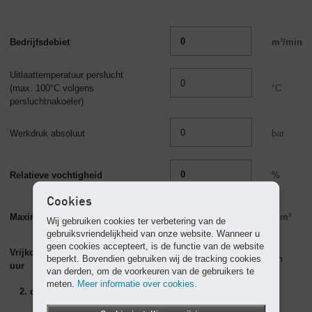
Bedrijfsdebiet
m³/min
Uitlaattemperatuur perslucht
(max.
100°C
volgens
°C
persluchtnakoeler)
Werkdruk absoluut
bar
Relatieve vochtigheid
%
Cookies
Maximum vochtigheid
g/m³
Wij gebruiken cookies ter verbetering van de
gebruiksvriendelijkheid van onze website. Wanneer u
geen cookies accepteert, is de functie van de website
Vrijkomend condensaat per
beperkt. Bovendien gebruiken wij de tracking cookies
l/h
uur
van derden, om de voorkeuren van de gebruikers te
meten.
Meer informatie over cookies.
2. droger