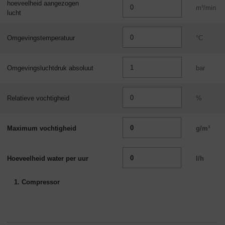
hoeveelheid aangezogen
m³/min
lucht
Omgevingstemperatuur
°C
Omgevingsluchtdruk absoluut
bar
Relatieve vochtigheid
%
Maximum vochtigheid
g/m³
Hoeveelheid water per uur
l/h
1. Compressor