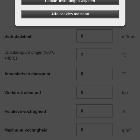
Cookie-instellingen wijzigen
Alle cookies toestaan
Bedrijfsdebiet
m³/min
Drukdauwpunt droger
(-80°C ..
°C
+40°C)
Atmosferisch dauwpunt
°C
Werkdruk absoluut
bar
Relatieve vochtigheid
%
Maximum vochtigheid
g/m³