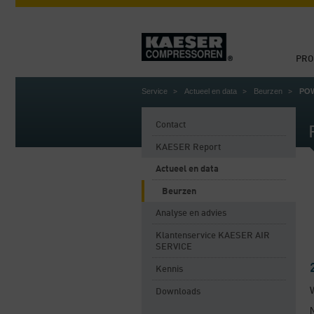
PRO
Service
Actueel en data
Beurzen
PO
Contact
KAESER Report
Actueel en data
Beurzen
Analyse en advies
Klantenservice KAESER AIR
SERVICE
Kennis
Downloads