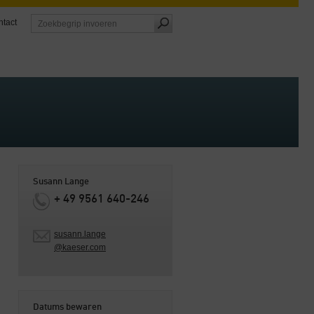
tact
Susann Lange
+ 49 9561 640-246
susann.lange
@kaeser.com
Datums bewaren