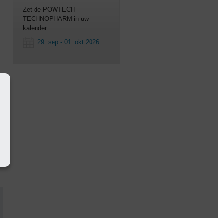
Zet de POWTECH
TECHNOPHARM in uw
kalender.
29. sep - 01. okt 2026