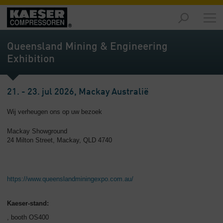
Producten
-
Queensland Mining & Engineering
Overzicht
Exhibition
Oplossingen
-
21. - 23. jul 2026, Mackay Australië
Overzicht
Wij verheugen ons op uw bezoek
Service
-
Mackay Showground
Overzicht
24 Milton Street, Mackay, QLD 4740
Bedrijf
-
Overzicht
https://www.queenslandminingexpo.com.au/
Kaeser-stand:
, booth OS400