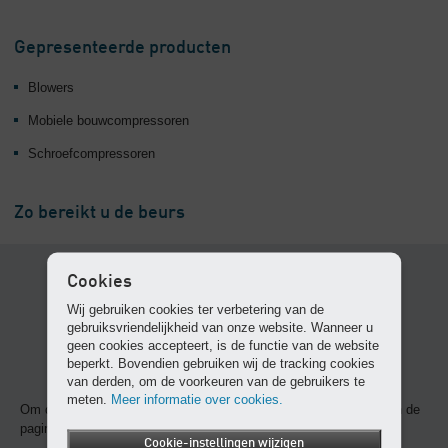
Gepresenteerde producten
Blowers
Mobiele bouwcompressoren
Schroefcompressoren
Zo bereikt u de beurs
Cookies
Wij gebruiken cookies ter verbetering van de
gebruiksvriendelijkheid van onze website. Wanneer u
geen cookies accepteert, is de functie van de website
beperkt. Bovendien gebruiken wij de tracking cookies
van derden, om de voorkeuren van de gebruikers te
meten.
Meer informatie over cookies.
Om deze content weer te geven, dient u cookies te accepteren en de
pagina opnieuw te laden.
Cookie-instellingen wijzigen