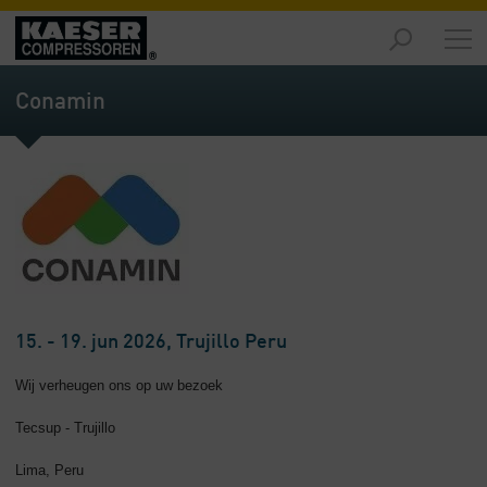
Producten
-
Conamin
Overzicht
Oplossingen
-
Overzicht
Service
-
Overzicht
Bedrijf
15. - 19. jun 2026, Trujillo Peru
-
Overzicht
Wij verheugen ons op uw bezoek
Tecsup - Trujillo
Lima, Peru