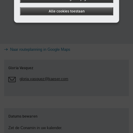
Alle cookies toestaan
Naar routeplanning in Google Maps
Gloria Vasquez
gloria.vasquez@kaeser.com
Datums bewaren
Zet de Conamin in uw kalender.