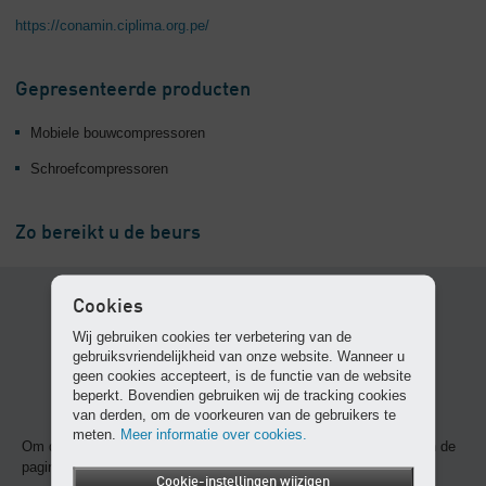
https://conamin.ciplima.org.pe/
Gepresenteerde producten
Mobiele bouwcompressoren
Schroefcompressoren
Zo bereikt u de beurs
Cookies
Wij gebruiken cookies ter verbetering van de
gebruiksvriendelijkheid van onze website. Wanneer u
geen cookies accepteert, is de functie van de website
beperkt. Bovendien gebruiken wij de tracking cookies
van derden, om de voorkeuren van de gebruikers te
meten.
Meer informatie over cookies.
Om deze content weer te geven, dient u cookies te accepteren en de
pagina opnieuw te laden.
Cookie-instellingen wijzigen