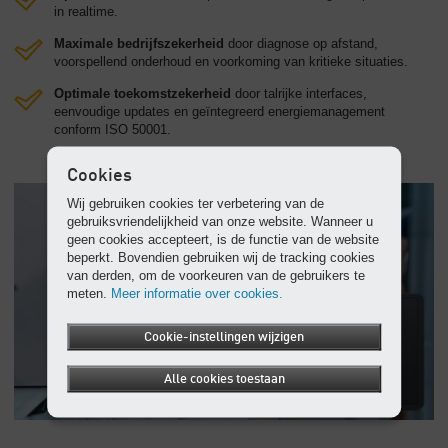
in realtime.
Maximale bedrijfszekerheid
door diagnose op afstand,
voorspellend onderhoud en voorkoming van kritieke situaties.
Optimale toekomstzekerheid
door talrijke interfaces,
eenvoudige updates en geïntegreerd energiemanagement
conform ISO 50001.
Cookies
Wij gebruiken cookies ter verbetering van de
gebruiksvriendelijkheid van onze website. Wanneer u
geen cookies accepteert, is de functie van de website
beperkt. Bovendien gebruiken wij de tracking cookies
van derden, om de voorkeuren van de gebruikers te
meten.
Meer informatie over cookies.
Cookie-instellingen wijzigen
Alle cookies toestaan