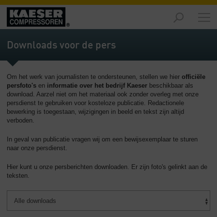
Producten
-
Downloads voor de pers
Overzicht
Oplossingen
Om het werk van journalisten te ondersteunen, stellen we hier
officiële
-
persfoto's
en
informatie over het bedrijf Kaeser
beschikbaar als
Overzicht
download. Aarzel niet om het materiaal ook zonder overleg met onze
persdienst te gebruiken voor kosteloze publicatie. Redactionele
Service
bewerking is toegestaan, wijzigingen in beeld en tekst zijn altijd
-
verboden.
Overzicht
In geval van publicatie vragen wij om een bewijsexemplaar te sturen
naar onze persdienst.
Bedrijf
-
Hier kunt u onze persberichten downloaden. Er zijn foto's gelinkt aan de
Overzicht
teksten.