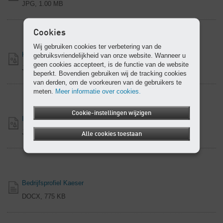
JPG, 1.00 MB
Cookies
Wij gebruiken cookies ter verbetering van de
Kaeser vooraanzicht links
gebruiksvriendelijkheid van onze website. Wanneer u
geen cookies accepteert, is de functie van de website
JPG, 1.17 MB
beperkt. Bovendien gebruiken wij de tracking cookies
van derden, om de voorkeuren van de gebruikers te
meten.
Meer informatie over cookies.
Cookie-instellingen wijzigen
Industrie 4.0 - Overzicht
JPG, 1.80 MB
Alle cookies toestaan
Bedrijfsprofiel Kaeser
DOCX, 775 KB