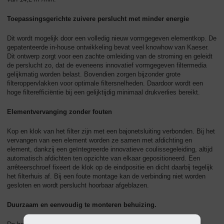
Toepassingsgerichte zuivere perslucht met minder energie
Dit wordt mogelijk door een volledig nieuw vormgegeven elementkop. De
gepatenteerde in-house ontwikkeling bevat veel knowhow van Kaeser.
Dit ontwerp zorgt voor een zachte omleiding van de stroming en geleidt
de perslucht zo, dat de eveneens innovatief vormgegeven filtermedia
gelijkmatig worden belast. Bovendien zorgen bijzonder grote
filteroppervlakken voor optimale filtersnelheden. Daardoor wordt een
hoge filterefficiëntie bij een gelijktijdig minimaal drukverlies bereikt.
Elementvervanging zonder fouten
Kop en klok van het filter zijn met een bajonetsluiting verbonden. Bij het
vervangen van een element worden ze samen met afdichting en
element, dankzij een geïntegreerde innovatieve coulissegeleiding, altijd
automatisch afdichten ten opzichte van elkaar gepositioneerd. Een
arrêteerschroef fixeert de klok op de eindpositie en dicht daarbij tegelijk
het filterhuis af. Bij een foute montage kan de verbinding niet worden
gesloten en wordt perslucht hoorbaar afgeblazen.
Duurzaam en eenvoudig te monteren behuizing.