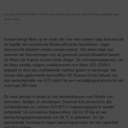
De nieuwe Kaeser-filters bieden een uitstekende filtratie-efficiëntie bij gelijktijdig laag
drukverlies.
Kaeser brengt filters op de markt die over een extreem laag drukverschil
en tegelijk een uitstekende filtratie-efficiëntie beschikken. Lager
drukverschil betekent minder energieverbruik. Dat alleen helpt niet,
wanneer het filtervermogen niet de gewenste persluchtkwaliteit bereikt.
De filters van Kaeser kunnen beide dingen: De vermogensgegevens van
de filters worden volgens kwaliteitsnorm voor filters ISO 12500-1
bepaald en door een onafhankelijk instituut getest en bevestigd. Het
nieuwe diep geplisseerde Aerosolfilter KE (Kaeser Extra) behaalt een
rest-aerosolgehalte van 0,01 mg/m³ bij een verzadigingsdrukverschil van
maximaal 200 mbar.
De serie bestaat in totaal uit vier elementklassen voor filtratie van
aerosolen, deeltjes en oliedampen. Daarmee kan perslucht in alle
luchtkwaliteiten en conform ISO 8573-1 toepassingsgericht worden
behandeld. De innovatieve Kaeser-filters zijn tot 16 bar en een
persluchtingangstemperatuur van 66 °C te gebruiken. Ze zijn
aanvankelijk leverbaar in negen behuizingsgroottes tot een capaciteit
van 14,2 m³/min.