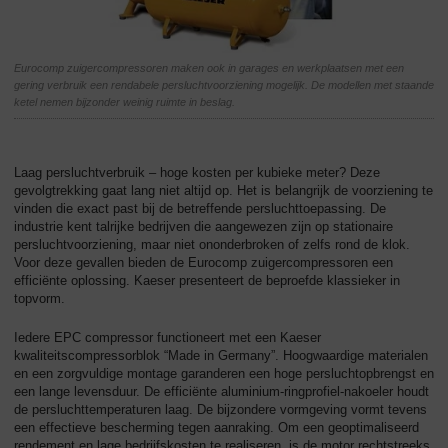
Eurocomp zuigercompressoren maken ook in garages en werkplaatsen met een
gering verbruik een rendabele persluchtvoorziening mogelijk. De modellen met staande
ketel nemen bijzonder weinig ruimte in beslag.
Laag persluchtverbruik – hoge kosten per kubieke meter? Deze
gevolgtrekking gaat lang niet altijd op. Het is belangrijk de voorziening te
vinden die exact past bij de betreffende persluchttoepassing. De
industrie kent talrijke bedrijven die aangewezen zijn op stationaire
persluchtvoorziening, maar niet ononderbroken of zelfs rond de klok.
Voor deze gevallen bieden de Eurocomp zuigercompressoren een
efficiënte oplossing. Kaeser presenteert de beproefde klassieker in
topvorm.
Iedere EPC compressor functioneert met een Kaeser
kwaliteitscompressorblok “Made in Germany”. Hoogwaardige materialen
en een zorgvuldige montage garanderen een hoge persluchtopbrengst en
een lange levensduur. De efficiënte aluminium-ringprofiel-nakoeler houdt
de persluchttemperaturen laag. De bijzondere vormgeving vormt tevens
een effectieve bescherming tegen aanraking. Om een geoptimaliseerd
rendement en lage bedrijfskosten te realiseren, is de motor rechtstreeks