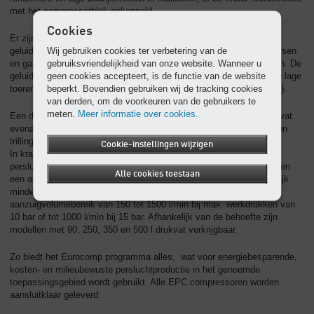
met het compressorblok gekoppeld.
Cookies
Er zijn ook versies met een optioneel verkrijgbare of retrofitbare
Wij gebruiken cookies ter verbetering van de
geluiddempende kap. Die zijn vooral geschikt voor kleine werkplaatsen
gebruiksvriendelijkheid van onze website. Wanneer u
en garages, meer bepaald voor doeleinden zoals onderhoudswerken. De
geen cookies accepteert, is de functie van de website
geluiddempende kap verlaagt het geluidsdrukniveau, dat dankzij de lage
beperkt. Bovendien gebruiken wij de tracking cookies
toerentallen sowieso niet bovenmatig hoog is, met tot wel 10 dB (A).
van derden, om de voorkeuren van de gebruikers te
meten.
Meer informatie over cookies.
Een dubbele trillingsdemping tussen compressoraggregaat en drukvat
evenals tussen het drukvat en de bodem zorgen bovendien voor een
trillingvrije loop van de installaties.
Cookie-instellingen wijzigen
In krap bemeten omgevingen zorgen de versies met staande
persluchtketel voor een betrouwbare persluchtvoorziening. Zij hebben
Alle cookies toestaan
een aanzuigvolume van tot 1000 l/min bij een oppervlak van duidelijk
minder dan 1 m². In totaal dekken de EPC compressoren een
aanzuigvolumebereik van 150 tot 1500 l/min bij max. werkdrukken van
10 bar of tot 1000 l/min bij 15 bar. Afhankelijk van de behoefte zijn
modellen met 90, 250, 350 en 500 l drukvat verkrijgbaar.
Zo biedt het Eurocomp programma alles, wat voor energiebesparende,
kosten- en milieubewuste persluchtproductie in het genoemde
toepassingsgebied wordt gebruikt. Alle EPC compressoren worden
aansluitklaar geleverd.