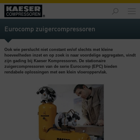
Producten
-
Eurocomp zuigercompressoren
Overzicht
Oplossingen
Ook wie perslucht niet constant en/of slechts met kleine
-
hoeveelheden inzet en op zoek is naar voordelige aggregaten, vindt
Overzicht
zijn gading bij Kaeser Kompressoren. De stationaire
zuigercompressoren van de serie Eurocomp (EPC) bieden
Service
rendabele oplossingen met een klein vloeroppervlak.
-
Overzicht
Bedrijf
-
Overzicht