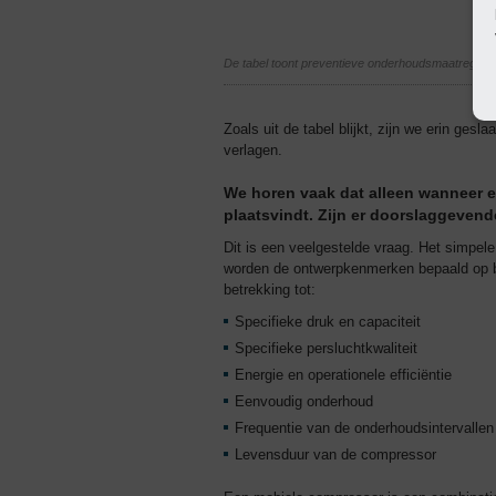
De tabel toont preventieve onderhoudsmaatregelen 
Zoals uit de tabel blijkt, zijn we erin ges
verlagen.
We horen vaak dat alleen wanneer e
plaatsvindt. Zijn er doorslaggevend
Dit is een veelgestelde vraag. Het simpele
worden de ontwerpkenmerken bepaald op ba
betrekking tot:
Specifieke druk en capaciteit
Specifieke persluchtkwaliteit
Energie en operationele efficiëntie
Eenvoudig onderhoud
Frequentie van de onderhoudsintervallen
Levensduur van de compressor