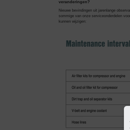
veranderingen?
Nieuwe bevindingen uit jarenlange observa
sommige van onze serviceonderdelen voor
kunnen wijzigen: