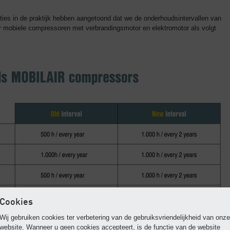
ties in de praktijk hebben aangetoond dat we de onderhoudsintervallen van
 mobiele compressoren met verbrandingsmotor en elektromotor als volgt
Cookies
Wij gebruiken cookies ter verbetering van de gebruiksvriendelijkheid van onze
website. Wanneer u geen cookies accepteert, is de functie van de website