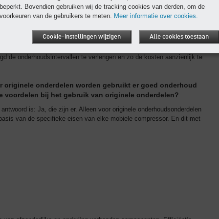
beperkt. Bovendien gebruiken wij de tracking cookies van derden, om de
voorkeuren van de gebruikers te meten.
Meer informatie over cookies.
waarvoor de onderhoudsintervallen zijn gewijzigd.
Cookie-instellingen wijzigen
Alle cookies toestaan
laagd de onderhoudsintervallen te verlengen en zo de kosten aanzienlijk te
r originele onderdelen worden gebruikt er goed onderhoud
e voordelen bij het gebruik van originele onderdelen?
 antwoord is: Ja, die zijn er. Alleen voor originele onderhoudsonderdelen
sis van de specifieke eisen van elke mobiele compressor. En dit met