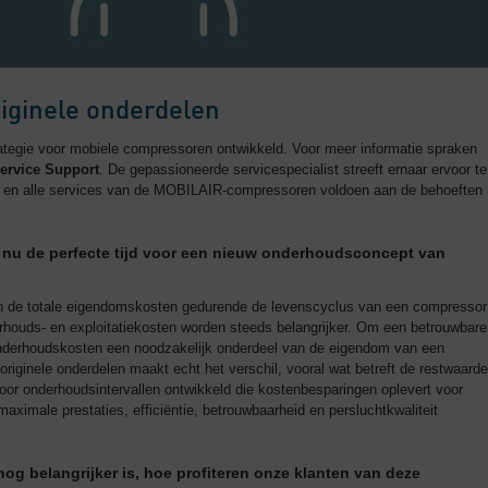
iginele onderdelen
egie voor mobiele compressoren ontwikkeld. Voor meer informatie spraken
ervice Support
. De gepassioneerde servicespecialist streeft ernaar ervoor te
ijn en alle services van de MOBILAIR-compressoren voldoen aan de behoeften
nu de perfecte tijd voor een nieuw onderhoudsconcept van
en de totale eigendomskosten gedurende de levenscyclus van een compressor
houds- en exploitatiekosten worden steeds belangrijker. Om een betrouwbare
 onderhoudskosten een noodzakelijk onderdeel van de eigendom van een
riginele onderdelen maakt echt het verschil, vooral wat betreft de restwaarde
or onderhoudsintervallen ontwikkeld die kostenbesparingen oplevert voor
aximale prestaties, efficiëntie, betrouwbaarheid en persluchtkwaliteit
nog belangrijker is, hoe profiteren onze klanten van deze