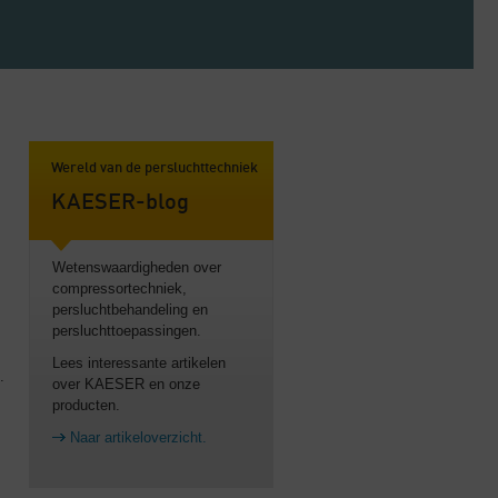
Wereld van de persluchttechniek
KAESER-blog
Wetenswaardigheden over
compressortechniek,
persluchtbehandeling en
persluchttoepassingen.
Lees interessante artikelen
.
over KAESER en onze
producten.
Naar artikeloverzicht.