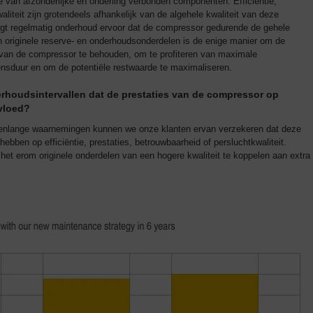
van afzonderlijke en onderling verbonden componenten. Efficiëntie,
liteit zijn grotendeels afhankelijk van de algehele kwaliteit van deze
gt regelmatig onderhoud ervoor dat de compressor gedurende de gehele
n originele reserve- en onderhoudsonderdelen is de enige manier om de
rp van de compressor te behouden, om te profiteren van maximale
ensduur en om de potentiële restwaarde te maximaliseren.
rhoudsintervallen dat de prestaties van de compressor op
vloed?
arenlange waarnemingen kunnen we onze klanten ervan verzekeren dat deze
hebben op efficiëntie, prestaties, betrouwbaarheid of persluchtkwaliteit.
 het erom originele onderdelen van een hogere kwaliteit te koppelen aan extra